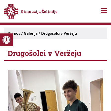
Gimnazija Želimlje
Open toolbar
Domov
/
Galerija
/
Drugošolci v Veržeju
Drugošolci v Veržeju