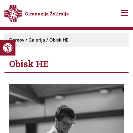
Gimnazija Želimlje
Open toolbar
Domov
/
Galerija
/
Obisk HE
Obisk HE