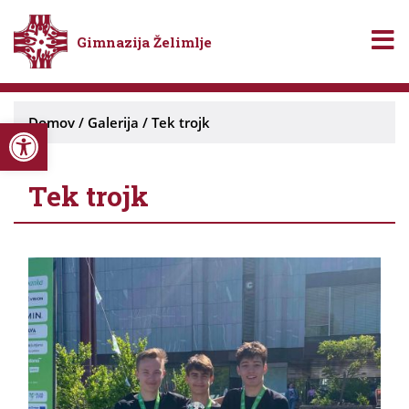
Gimnazija Želimlje
Open toolbar
Domov
/
Galerija
/
Tek trojk
Tek trojk