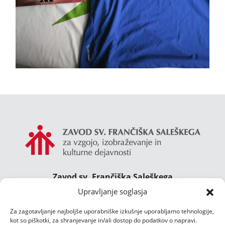
Zavod sv. Frančiška Saleškega
Gimnazija Želimlje ° Dom Janeza Boska ° Majcnov
Upravljanje soglasja
dom
Za zagotavljanje najboljše uporabniške izkušnje uporabljamo tehnologije,
Želimlje 46, 1291 Škofljica
kot so piškotki, za shranjevanje in/ali dostop do podatkov o napravi.