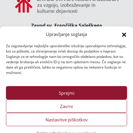
Zavod sv. Frančiška Saleškega
Gimnazija Želimlje ° Dom Janeza Boska ° Majcnov
Upravljanje soglasja
dom
Za zagotavljanje najboljše uporabniške izkušnje uporabljamo tehnologije,
Želimlje 46, 1291 Škofljica
kot so piškotki, za shranjevanje in/ali dostop do podatkov o napravi.
TEL.:
01/47 02 111
Soglasje za te tehnologije nam bo omogočilo obdelavo podatkov, kot so
E-POŠTA:
zelimlje@zelimlje.si
vedenje brskanja ali enolični ID-ji na tem spletnem mestu. Če soglasja ne
date ali ga prekličete, lahko to negativno vpliva na nekatere funkcije in
Varstvo podatkov
možnosti.
Sprejmi
Zavrni
Nastavitve piškotkov
Vse pravice pridržane ©
2026 | Izdelava spletne strani:
Ms3 d.o.o.