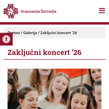
Gimnazija Želimlje
Open toolbar
Domov
/
Galerija
/
Zaključni koncert ’26
Zaključni koncert ’26