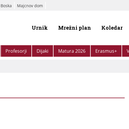
 Boska
Majcnov dom
Urnik
Mrežni plan
Koledar
Profesorji
Dijaki
Matura 2026
Erasmus+