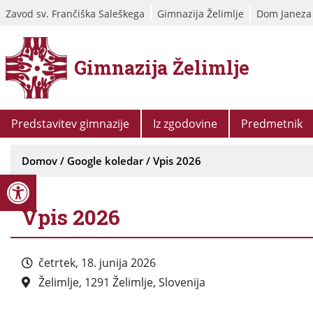
Zavod sv. Frančiška Saleškega
Gimnazija Želimlje
Dom Janeza
Gimnazija Želimlje
Predstavitev gimnazije
Iz zgodovine
Predmetnik
Domov
/
Google koledar
/
Vpis 2026
Open toolbar
Vpis 2026
četrtek, 18. junija 2026
Želimlje, 1291 Želimlje, Slovenija