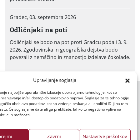
Gradec, 03. septembra 2026
Odličnjaki na poti
Odličnjaki se bodo na pot proti Gradcu podali 3. 9.
2026. Zgodovinska in geografska dejstva bodo
povezali z nemščino in znanostjo izdelave čokolade.
Upravljanje soglasja
anje najboljše uporabniške izkušnje uporabljamo tehnologije, kot so
 shranjevanje in/ali dostop do podatkov o napravi. Soglasje za te tehnologije
čilo obdelavo podatkov, kot so vedenje brskanja ali enolični ID-ji na tem
tu. Če soglasja ne date ali ga prekličete, lahko to negativno vpliva na
kcije in možnosti.
prejmi
Zavrni
Nastavitve piškotkov