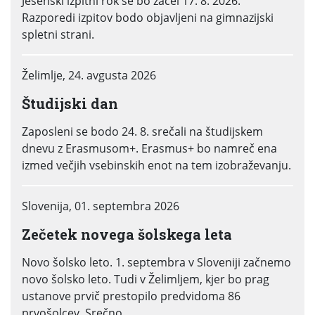
Jesenski izpitni rok se bo začel 17. 8. 2026.
Razporedi izpitov bodo objavljeni na gimnazijski
spletni strani.
Želimlje, 24. avgusta 2026
Študijski dan
Zaposleni se bodo 24. 8. srečali na študijskem
dnevu z Erasmusom+. Erasmus+ bo namreč ena
izmed večjih vsebinskih enot na tem izobraževanju.
Slovenija, 01. septembra 2026
Zečetek novega šolskega leta
Novo šolsko leto. 1. septembra v Sloveniji začnemo
novo šolsko leto. Tudi v Želimljem, kjer bo prag
ustanove prvič prestopilo predvidoma 86
prvošolcev. Srečno.