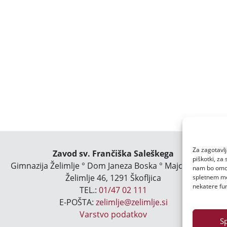
Za zagotavlj
Zavod sv. Frančiška Saleškega
piškotki, za
Gimnazija Želimlje ° Dom Janeza Boska ° Majcnov dom
nam bo omogo
Želimlje 46, 1291 Škofljica
spletnem mes
nekatere fun
TEL.:
01/47 02 111
E-POŠTA:
zelimlje@zelimlje.si
Varstvo podatkov
S