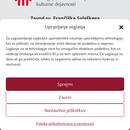
Zavod sv. Frančiška Saleškega
Gimnazija Želimlje ° Dom Janeza Boska ° Majcnov
Upravljanje soglasja
dom
Za zagotavljanje najboljše uporabniške izkušnje uporabljamo tehnologije,
Želimlje 46, 1291 Škofljica
kot so piškotki, za shranjevanje in/ali dostop do podatkov o napravi.
TEL.:
01/47 02 111
Soglasje za te tehnologije nam bo omogočilo obdelavo podatkov, kot so
E-POŠTA:
zelimlje@zelimlje.si
vedenje brskanja ali enolični ID-ji na tem spletnem mestu. Če soglasja ne
date ali ga prekličete, lahko to negativno vpliva na nekatere funkcije in
Varstvo podatkov
možnosti.
Sprejmi
Zavrni
Nastavitve piškotkov
Vse pravice pridržane ©
2026 | Izdelava spletne strani:
Ms3 d.o.o.
Politika piškotkov
Izjava o zasebnosti