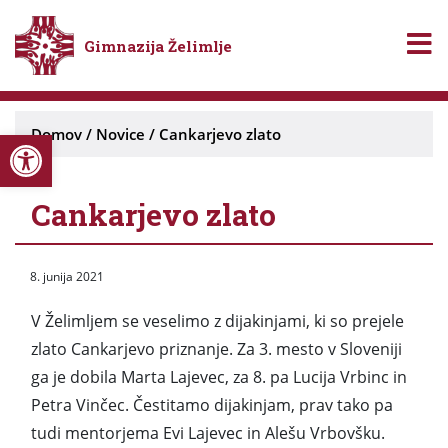
Gimnazija Želimlje
Open toolbar
Domov
/
Novice
/
Cankarjevo zlato
Cankarjevo zlato
8. junija 2021
V Želimljem se veselimo z dijakinjami, ki so prejele
zlato Cankarjevo priznanje. Za 3. mesto v Sloveniji
ga je dobila Marta Lajevec, za 8. pa Lucija Vrbinc in
Petra Vinčec. Čestitamo dijakinjam, prav tako pa
tudi mentorjema Evi Lajevec in Alešu Vrbovšku.