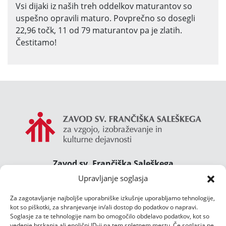
Vsi dijaki iz naših treh oddelkov maturantov so
uspešno opravili maturo. Povprečno so dosegli
22,96 točk, 11 od 79 maturantov pa je zlatih.
Čestitamo!
Zavod sv. Frančiška Saleškega
Gimnazija Želimlje ° Dom Janeza Boska ° Majcnov
Upravljanje soglasja
dom
Za zagotavljanje najboljše uporabniške izkušnje uporabljamo tehnologije,
Želimlje 46, 1291 Škofljica
kot so piškotki, za shranjevanje in/ali dostop do podatkov o napravi.
TEL.:
01/47 02 111
Soglasje za te tehnologije nam bo omogočilo obdelavo podatkov, kot so
E-POŠTA:
zelimlje@zelimlje.si
vedenje brskanja ali enolični ID-ji na tem spletnem mestu. Če soglasja ne