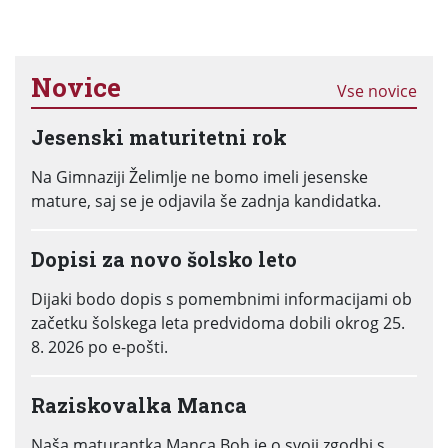
Novice
Vse novice
Jesenski maturitetni rok
Na Gimnaziji Želimlje ne bomo imeli jesenske
mature, saj se je odjavila še zadnja kandidatka.
Dopisi za novo šolsko leto
Dijaki bodo dopis s pomembnimi informacijami ob
začetku šolskega leta predvidoma dobili okrog 25.
8. 2026 po e-pošti.
Raziskovalka Manca
Naša maturantka Manca Boh je o svoji zgodbi s