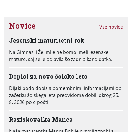
Novice
Vse novice
Jesenski maturitetni rok
Na Gimnaziji Želimlje ne bomo imeli jesenske
mature, saj se je odjavila še zadnja kandidatka.
Dopisi za novo šolsko leto
Dijaki bodo dopis s pomembnimi informacijami ob
začetku šolskega leta predvidoma dobili okrog 25.
8. 2026 po e-pošti.
Raziskovalka Manca
Naša maturantka Manca Boh je o svoji zgodbi s