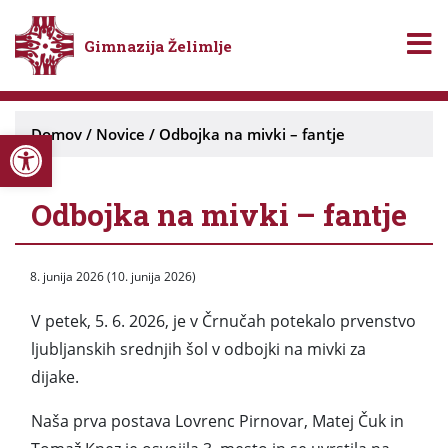
Gimnazija Želimlje
Open toolbar
Domov
/
Novice
/
Odbojka na mivki – fantje
Odbojka na mivki – fantje
8. junija 2026
(10. junija 2026)
V petek, 5. 6. 2026, je v Črnučah potekalo prvenstvo
ljubljanskih srednjih šol v odbojki na mivki za
dijake.
Naša prva postava Lovrenc Pirnovar, Matej Čuk in