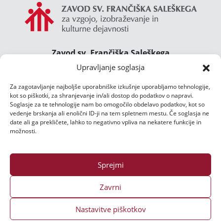
Zavod sv. Frančiška Saleškega
Gimnazija Želimlje ° Dom Janeza Boska ° Majcnov
Upravljanje soglasja
dom
Za zagotavljanje najboljše uporabniške izkušnje uporabljamo tehnologije,
Želimlje 46, 1291 Škofljica
kot so piškotki, za shranjevanje in/ali dostop do podatkov o napravi.
TEL.:
01/47 02 111
Soglasje za te tehnologije nam bo omogočilo obdelavo podatkov, kot so
E-POŠTA:
zelimlje@zelimlje.si
vedenje brskanja ali enolični ID-ji na tem spletnem mestu. Če soglasja ne
date ali ga prekličete, lahko to negativno vpliva na nekatere funkcije in
Varstvo podatkov
možnosti.
Sprejmi
Zavrni
Nastavitve piškotkov
Vse pravice pridržane ©
2026 | Izdelava spletne strani:
Ms3 d.o.o.