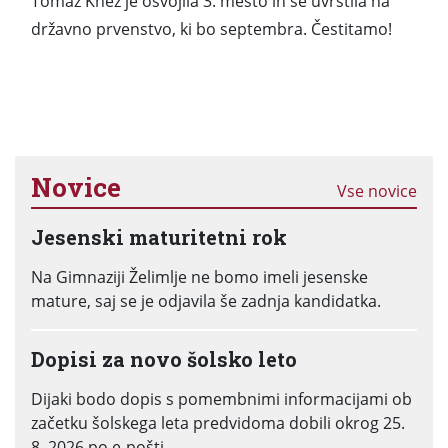
Tomaž Knez je osvojila 3. mesto in se uvrstila na
državno prvenstvo, ki bo septembra. Čestitamo!
Novice
Vse novice
Jesenski maturitetni rok
Na Gimnaziji Želimlje ne bomo imeli jesenske
mature, saj se je odjavila še zadnja kandidatka.
Dopisi za novo šolsko leto
Dijaki bodo dopis s pomembnimi informacijami ob
začetku šolskega leta predvidoma dobili okrog 25.
8. 2026 po e-pošti.