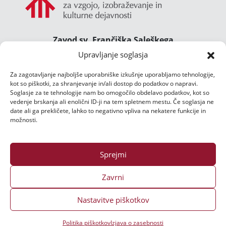
Zavod sv. Frančiška Saleškega
Gimnazija Želimlje ° Dom Janeza Boska ° Majcnov
Upravljanje soglasja
dom
Za zagotavljanje najboljše uporabniške izkušnje uporabljamo tehnologije,
Želimlje 46, 1291 Škofljica
kot so piškotki, za shranjevanje in/ali dostop do podatkov o napravi.
TEL.:
01/47 02 111
Soglasje za te tehnologije nam bo omogočilo obdelavo podatkov, kot so
E-POŠTA:
zelimlje@zelimlje.si
vedenje brskanja ali enolični ID-ji na tem spletnem mestu. Če soglasja ne
date ali ga prekličete, lahko to negativno vpliva na nekatere funkcije in
Varstvo podatkov
možnosti.
Sprejmi
Zavrni
Nastavitve piškotkov
Vse pravice pridržane ©
2026 | Izdelava spletne strani:
Ms3 d.o.o.
Politika piškotkov
Izjava o zasebnosti