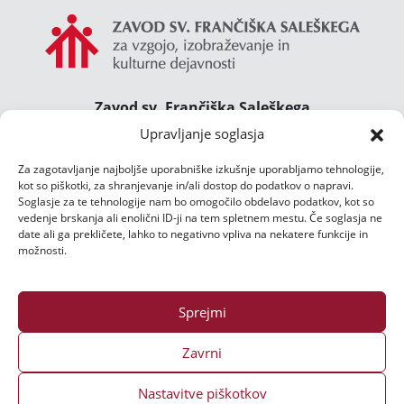
Zavod sv. Frančiška Saleškega
Gimnazija Želimlje ° Dom Janeza Boska ° Majcnov
Upravljanje soglasja
dom
Za zagotavljanje najboljše uporabniške izkušnje uporabljamo tehnologije,
Želimlje 46, 1291 Škofljica
kot so piškotki, za shranjevanje in/ali dostop do podatkov o napravi.
TEL.:
01/47 02 111
Soglasje za te tehnologije nam bo omogočilo obdelavo podatkov, kot so
E-POŠTA:
zelimlje@zelimlje.si
vedenje brskanja ali enolični ID-ji na tem spletnem mestu. Če soglasja ne
date ali ga prekličete, lahko to negativno vpliva na nekatere funkcije in
Varstvo podatkov
možnosti.
Sprejmi
Zavrni
Nastavitve piškotkov